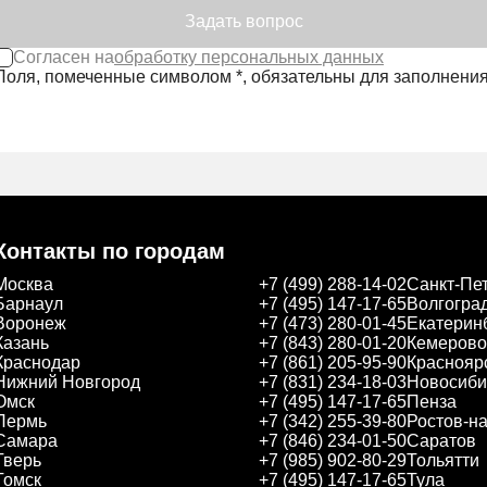
Согласен на
обработку персональных данных
Поля, помеченные символом
*
, обязательны для заполнения
Контакты по городам
Москва
+7 (499) 288-14-02
Санкт-Пе
Барнаул
+7 (495) 147-17-65
Волгогра
Воронеж
+7 (473) 280-01-45
Екатерин
Казань
+7 (843) 280-01-20
Кемерово
Краснодар
+7 (861) 205-95-90
Краснояр
Нижний Новгород
+7 (831) 234-18-03
Новосиби
Омск
+7 (495) 147-17-65
Пенза
Пермь
+7 (342) 255-39-80
Ростов-н
Самара
+7 (846) 234-01-50
Саратов
Тверь
+7 (985) 902-80-29
Тольятти
Томск
+7 (495) 147-17-65
Тула